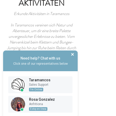
AKTIVITÄTEN
Erkunde Aktivitäten in Taramancos
In Taramancos vereinen sich Natur und
Abenteuer, um dir eine breite Palette
unvergesslicher Erlebnisse zu bieten. Vom
Nervenkitzel beim Klettern und Bungee-
Jumping bis hin zur Ruhe beim Reiten durch
die Sierra de Outes – jede Aktivität ist darauf
ausgelegt, dich mit der natürlichen Schönheit
Need help? Chat with us
Click one of our representatives below
Galiciens zu verbinden.
Für Wanderbegeisterte bieten die
Taramancos
umliegenden Gebiete von Taramancos
Sales Support
spektakuläre Wanderwege, die dich dazu
I'm Online
einladen, einzigartige Landschaften zu
entdecken. Und als echtes Privileg führt der
Rosa Gonzalez
Maritime Jakobsweg direkt vor unserer Tür
Anfritiona
vorbei, entlang der Ría de Muros y Noia.
Estoy en línea